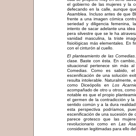
el gobierno de las mujeres y la
defecando en la calle, aunque que
Asamblea. Incluso antes de que B
frente a una imagen cómica contra
seriedad y diligencia femenina, l
intento de sacar adelante una idea p
pera silvestre que se le ha atraves
vanidad masculina, la triste im
fisiológicas más elementales. En fi
con el cinturón al cuello.
El planteamiento de las Comedias
clase. Baste con ésta. En cambio
situacional pertenece sin más a
Comedias. Como es sabido, el
escenificación de una solución ex
resulta intolerable. Naturalmente, 
como Diceópolis en
Los Acarni
acompañado de otro u otros, como
notable es que el propio planteami
el germen de la contradicción y la 
sentido común y a la dura realidad
esta perspectiva podríamos, pu
escenificación de una sucesión de 
parece grotesco que las mujer
revolucionario como en
Las Asa
consideran legitimadas para ello d