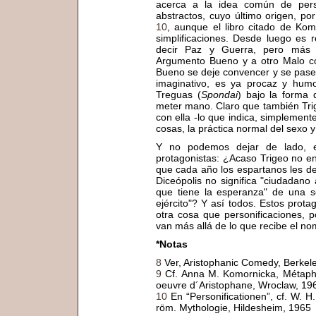
acerca a la idea común de perso
abstractos, cuyo último origen, por
10
, aunque el libro citado de Ko
simplificaciones. Desde luego es r
decir Paz y Guerra, pero más i
Argumento Bueno y a otro Malo c
Bueno se deje convencer y se pase 
imaginativo, es ya procaz y humo
Treguas (
Spondai
) bajo la forma
meter mano. Claro que también Trige
con ella -lo que indica, simplemente
cosas, la práctica normal del sexo y
Y no podemos dejar de lado, e
protagonistas: ¿Acaso Trigeo no e
que cada año los espartanos les d
Diceópolis no significa "ciudadano 
que tiene la esperanza" de una soc
ejército"? Y así todos. Estos prot
otra cosa que personificaciones, p
van más allá de lo que recibe el nom
*Notas
8
Ver, Aristophanic Comedy, Berkel
9
Cf. Anna M. Komornicka, Métaphor
oeuvre d´Aristophane, Wroclaw, 19
10
En “Personificationen”, cf. W. H
röm. Mythologie, Hildesheim, 1965