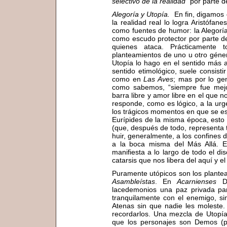
selectivo de la realidad
" por parte d
Alegoría y Utopía.
En fin, digamos 
la realidad real lo logra Aristófa
como fuentes de humor: la Alegoría 
como escudo protector por parte del
quienes ataca. Prácticamente 
planteamientos de uno u otro géne
Utopía lo hago en el sentido más 
sentido etimológico, suele consistir
como en
Las Aves
; mas por lo ge
como sabemos, “siempre fue mejor
barra libre y amor libre en el que 
responde, como es lógico, a la urg
los trágicos momentos en que se es
Eurípides de la misma época, esto 
(que, después de todo, representa t
huir, generalmente, a los confines de
a la boca misma del Más Allá. E
manifiesta a lo largo de todo el di
catarsis que nos libera del aquí y el
Puramente utópicos son los plant
Asambleístas
. En
Acarnienses
Di
lacedemonios una paz privada par
tranquilamente con el enemigo, s
Atenas sin que nadie les moleste
recordarlos. Una mezcla de Utopí
que los personajes son Demos (pe