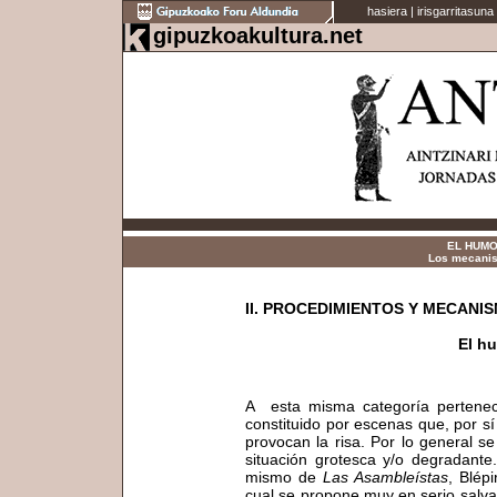
hasiera
|
irisgarritasuna
gipuzkoakultura.net
EL HUMO
Los mecanis
II. PROCEDIMIENTOS Y MECAN
El h
A esta misma categoría pertenece
constituido por escenas que, por sí
provocan la risa. Por lo general s
situación grotesca y/o degradant
mismo de
Las Asambleístas
, Blép
cual se propone muy en serio salva