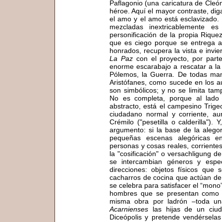
Paflagonio (una caricatura de Cleón
héroe. Aquí el mayor contraste, di
el amo y el amo está esclavizado. 
mezcladas inextricablemente e
personificación de la propia Rique
que es ciego porque se entrega a
honrados, recupera la vista e invie
La Paz
con el proyecto, por part
enorme escarabajo a rescatar a l
Pólemos, la Guerra. De todas man
Aristófanes, como sucede en los a
son simbólicos; y no se limita ta
No es completa, porque al lado
abstracto, está el campesino Trig
ciudadano normal y corriente, au
Crémilo ("pesetilla o calderilla").
argumento: si la base de la alegor
pequeñas escenas alegóricas en
personas y cosas reales, corrientes 
la "cosificación" o versachligung 
se intercambian géneros y espec
direcciones: objetos físicos qu
cacharros de cocina que actúan de te
se celebra para satisfacer el “mono”
hombres que se presentan como a
misma obra por ladrón –toda un
Acarnienses
las hijas de un ciu
Diceópolis y pretende vendérselas