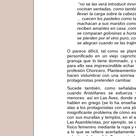
“
no se las verá introducir inno
cocinan sentadas, como tambi
llevan la carga sobre la cabe
... cuecen los pasteles como t
machacan a sus maridos como
reciben amantes en casa ,com
se comparan golosinas a hurta
se pierden por el vino puro, 
se alegran cuando se las traji
O parece difícil, tal como se pla
personificado en un viejo capri
granuja que lo tiene dominado, y 
para ello sea imprescindible echa
profesión Choricero. Planteamiento
hacen vislumbrar con una sonrisa
protagonistas pretenden cambiar.
Sucede también, como señalaba
cuando Aristófanes se esfuerza v
menores: así en Las Aves, donde s
hablen en griego (se lo ha enseña
alas a los protagonistas con una p
insignificante problema de cómo es
con sus murallas y templos, en el a
Las Asambleístas, por ejemplo, se c
físico femenino mediante la ropa y e
a lo que se refiere acertadamente